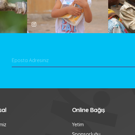
sal
Online Bağış
miz
Yetim
Sponsorluğu