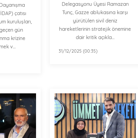
Delegasyonu Üyesi Ramazan
n Dayanışma
Tunç, Gazze ablukasına karşı
İDAP) çatısı
yürütülen sivil deniz
lum kuruluşları,
hareketlerinin stratejik önemine
 geçen gün
dair kritik açıkla...
ınma krizine
mek v...
31/12/2025 (00:35)