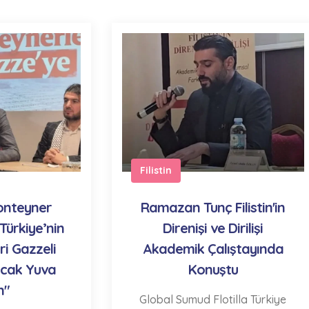
Filistin
onteyner
Ramazan Tunç Filistin'in
"Türkiye’nin
Direnişi ve Dirilişi
i Gazzeli
Akademik Çalıştayında
ıcak Yuva
Konuştu
n"
Global Sumud Flotilla Türkiye