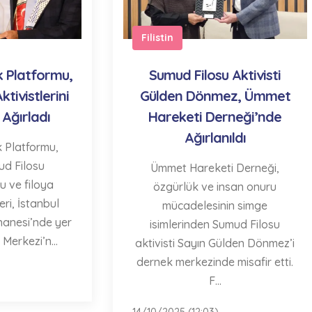
Filistin
ek Platformu,
Sumud Filosu Aktivisti
tivistlerini
Gülden Dönmez, Ümmet
 Ağırladı
Hareketi Derneği’nde
Ağırlanıldı
k Platformu,
ud Filosu
Ümmet Hareketi Derneği,
 ve filoya
özgürlük ve insan onuru
eri, İstanbul
mücadelesinin simge
hanesi’nde yer
isimlerinden Sumud Filosu
Merkezi’n...
aktivisti Sayın Gülden Dönmez’i
dernek merkezinde misafir etti.
F...