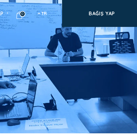
BAĞIŞ YAP
AP
TR
0