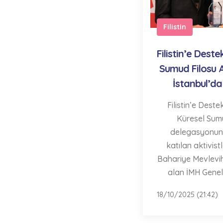
Filistin
Filistin’e Dest
Sumud Filosu Ak
İstanbul’da
Filistin’e Deste
Küresel Sum
delegasyonunu
katılan aktivistl
Bahariye Mevlevi
alan İMH Genel 
18/10/2025 (21:42)