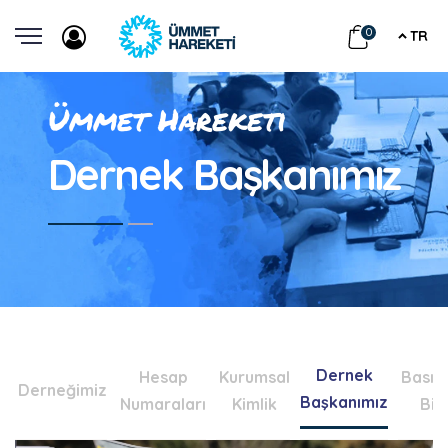
0
TR
Ümmet Hareketi
Dernek Başkanımız
Dernek
Hesap
Kurumsal
Basın
Derneğimiz
Başkanımız
Numaraları
Kimlik
Biz