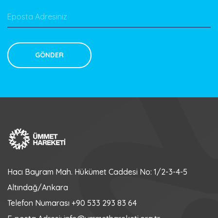
Hacı Bayram Mah. Hükümet Caddesi No: 1/2-3-4-5
Altındağ/Ankara
Telefon Numarası
+90 533 293 83 64