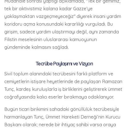
Müdahale sonrası yaptığı açıklamada, "Tek bir gemimiz,
tek bir aktivistimiz kalana kadar Gazze’ye
yaklaşmaktan vazgeçmeyeceğiz" diyerek insani yardım
koridoru açma konusundaki kararlılığı vurguladı. Bu
girişim, sadece yardım ulaştırmayı değil, aynı zamanda
Filistin meselesinin uluslararası kamuoyunun
gündeminde kalmasını sağladı.
Tecrübe Paylaşımı ve Vizyon
Sivil toplum alanındaki tecrübesini farklı platform ve
cemiyetlerin istişare heyetlerinde de paylaşan Ramazan
Tunç, kardeş kuruluşlarla iş birliklerini geliştirerek ümmet
coğrafyasında kalıcı eserler bırakmaya odaklanıyor.
Bugün ticari birikimini sahadaki gönüllülük tecrübesiyle
harmanlayan Tunç, Ümmet Hareketi Derneği’nin Kurucu
Başkanı olarak; nerede bir ihtiyaç sahibi varsa oraya