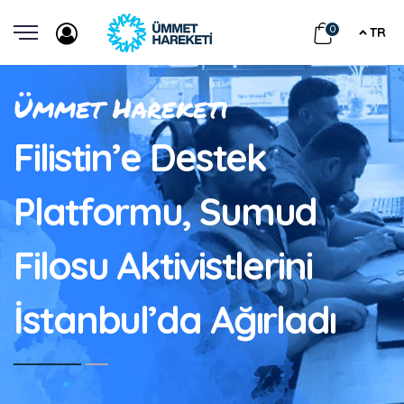
0
TR
Ümmet Hareketi
Filistin’e Destek
Platformu, Sumud
Filosu Aktivistlerini
İstanbul’da Ağırladı