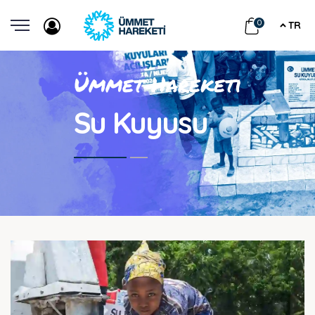
0
TR
Ümmet Hareketi
Su Kuyusu