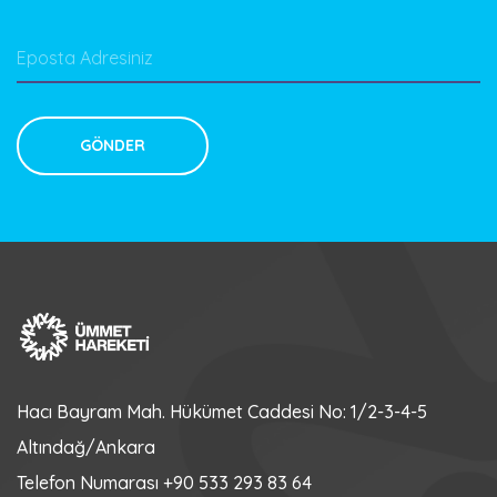
Hacı Bayram Mah. Hükümet Caddesi No: 1/2-3-4-5
Altındağ/Ankara
Telefon Numarası
+90 533 293 83 64