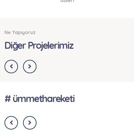
Galeri
Ne Yapıyoruz
Diğer Projelerimiz
# ümmethareketi
Filistin Yetim Sponsorluğu
Filistin’de yetim kalmak, yalnızca anne ya da
babayı kaybetmek anlamına gelmiyor. Aynı
zamanda güven duygusunun, düzenli bir hayatın