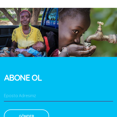
ve geleceğe dair umudun da ...
Genel Yardım
ABONE OL
30%