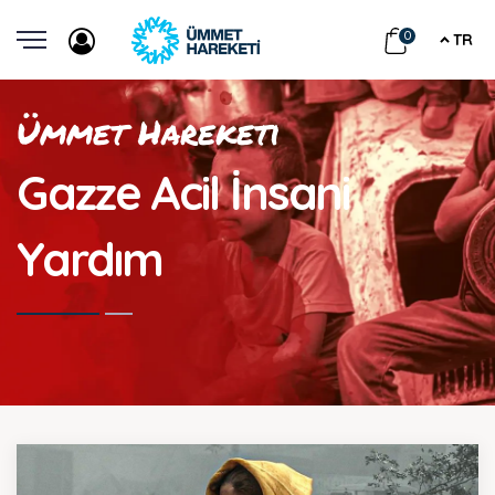
0
TR
Ümmet Hareketi
Gazze Acil İnsani
Yardım