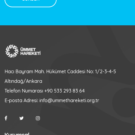
Toplanan Bağış
₺
Hedef Bağış
₺
+ BAĞIŞ YAP
Hacı Bayram Mah. Hükümet Caddesi No: 1/2-3-4-5
Altındağ/Ankara
Telefon Numarası
+90 533 293 83 64
E-posta Adresi:
info@ummethareketi.org.tr
Kurumsal