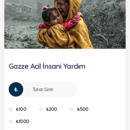
Gazze Acil İnsani Yardım
₺
₺100
₺200
₺500
₺1000