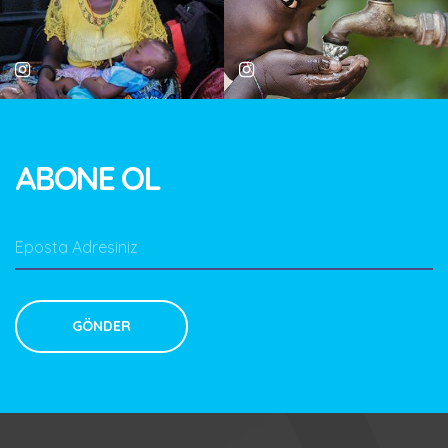
ABONE OL
30%
Toplanan Bağış
₺
Hedef Bağış
₺
+ BAĞIŞ YAP