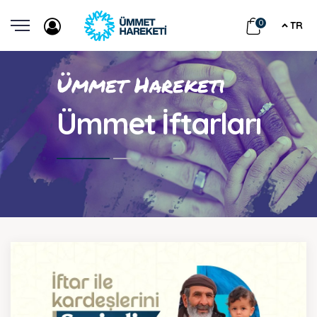
0
TR
Ümmet Hareketi
Ümmet İftarları