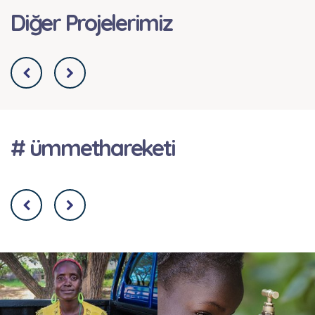
Diğer Projelerimiz
# ümmethareketi
Filistin Yetim Sponsorluğu
Filistin’de yetim kalmak, yalnızca anne ya da
babayı kaybetmek anlamına gelmiyor. Aynı
zamanda güven duygusunun, düzenli bir hayatın
ve geleceğe dair umudun da ...
Genel Yardım